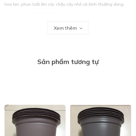
hoa lan, phun tưới lên các chậu cây nhỏ và bình thường dùng
nhiều trong gia đình để xịt ướt quần áo khi ủi và nhiều cách
dùng khác tùy vào mục đích sử dụng
Xem thêm
– Đầu phun có khóa an toàn, giúp người sử dụng tránh được lỗi
vô ý hoặc lỡ tay làm hóa chất hoặc thuốc phun ra ngoài ý muốn.
– Sản xuất bằng nhựa cao cấp
Sản phẩm tương tự
– Bình xịt kiểu kéo cò không chứa áp lực.