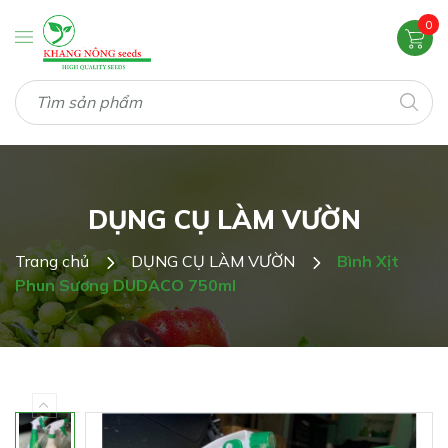
0
DỤNG CỤ LÀM VƯỜN
Trang chủ
DỤNG CỤ LÀM VƯỜN
Bình Xịt
Phun Sương DUDACO 750ml