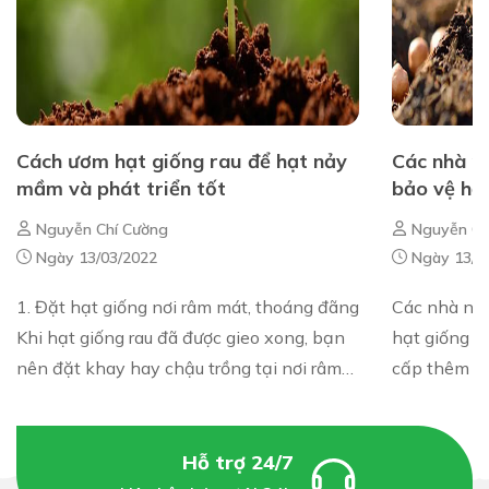
Cách ươm hạt giống rau để hạt nảy
Các nhà n
mầm và phát triển tốt
bảo vệ hạt
nước và c
Nguyễn Chí Cường
Nguyễn Ch
cho giai 
Ngày 13/03/2022
Ngày 13/0
1. Đặt hạt giống nơi râm mát, thoáng đãng
Các nhà ngh
Khi hạt giống rau đã được gieo xong, bạn
hạt giống k
nên đặt khay hay chậu trồng tại nơi râm
cấp thêm di
mát, thoáng đãng, hoặc xây dựng giàn che
mầm quan trọng. Phát triển
chắn, tạo độ ẩm cần thi...
trên đất khô
Hỗ trợ 24/7