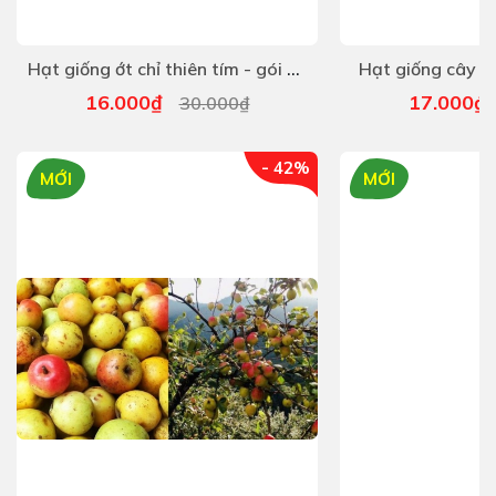
Hạt giống ớt chỉ thiên tím - gói 30 hat
Hạt giống cây sấ
16.000₫
17.000
30.000₫
- 42%
MỚI
MỚI