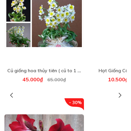
Củ giống hoa thủy tiên ( củ to 1 củ được 4-5 nhánh hoa )
Hạt Giống Cây
45.000₫
10.500
65.000₫
- 30%