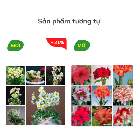
NGUỒN GỐC GIỐNG HOA NGHỆ TÂY
Sản phẩm tương tự
-
Hoa nghệ tây
có tên khoa học là Crocus Sativus, là
loài hoa thuộc họ Diên Vĩ, mọc nhiều ở Tây Nam Á. Hoa
- 31%
MỚI
MỚI
có màu tím nhạt, ý nghĩa của cây là mang đến sự hạnh
phúc, vui mừng, niềm vui bất tận.
- Đất nước Iran tại vùng Tây Nam Á chính là quốc gia
chiếm tới 80% sản lượng nhụy
hoa Nghệ Tây
được
cung cấp trên toàn thế giới, chúng ví như là “vàng đỏ”
của quốc gia này.