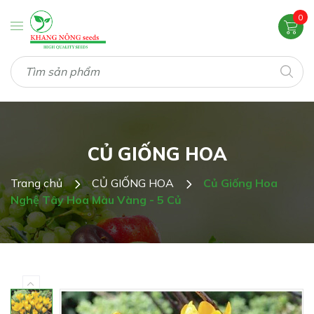
0
CỦ GIỐNG HOA
Trang chủ
CỦ GIỐNG HOA
Củ Giống Hoa
Nghệ Tây Hoa Màu Vàng - 5 Củ