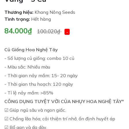
Thương hiệu:
Khang Nông Seeds
Tình trạng:
Hết hàng
84.000₫
100.020₫
-
Củ Giống Hoa Nghệ Tây
- Số lượng củ giống: combo 10 củ
- Màu sắc: Nhiều màu
- Thời gian nảy mầm: 15- 20 ngày
- Thời gian thu hoạch: 120 ngày
- Tỉ lệ nảy mầm: >85%
CÔNG DỤNG TUYỆT VỜI CỦA NHỤY HOA NGHỆ TÂY"
☑ Giúp ngủ sâu và ngon giấc.
☑ Chống lão hóa, cải thiện trí nhớ, ổn định huyết áp
☑ Bổ gan và dạ dày.