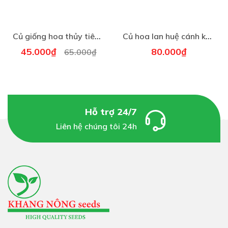
Củ giống hoa thủy tiên ( củ to 1 củ được 4-5 nhánh hoa )
Củ hoa lan huệ cánh kép nhập khẩu - 1 củ (Tổng hợp nhiều loại cực đẹp)
45.000₫
80.000₫
65.000₫
Hỗ trợ 24/7
Liên hệ chúng tôi 24h
ĐẶC ĐIỂM NỔI BẬT CỦA HOA NGHỆ TÂY