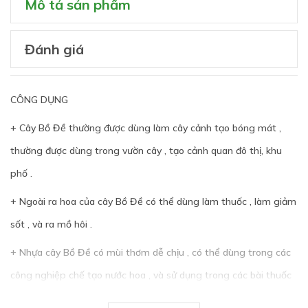
Mô tả sản phẩm
Đánh giá
CÔNG DỤNG
+ Cây Bồ Đề thường được dùng làm cây cảnh tạo bóng mát ,
thường được dùng trong vườn cây , tạo cảnh quan đô thị, khu
phố .
+ Ngoài ra hoa của cây Bồ Đề có thể dùng làm thuốc , làm giảm
sốt , và ra mồ hôi .
+ Nhựa cây Bồ Đề có mùi thơm dễ chịu , có thể dùng trong các
công nghiệp chế tạo nước hoa , và sử dụng trong các bài thuốc
để chưa trị các bệnh hen suyển , tiểu đường ,...