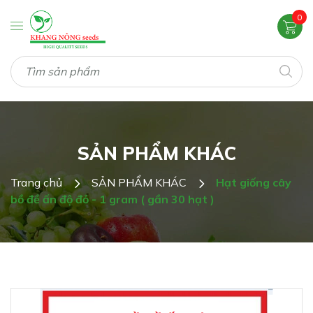
0
SẢN PHẨM KHÁC
Trang chủ
SẢN PHẨM KHÁC
Hạt giống cây
bồ đề ấn độ đỏ - 1 gram ( gần 30 hạt )