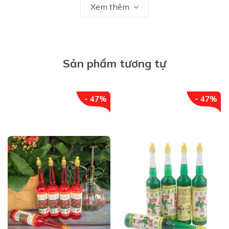
Xem thêm
+ Cây có thể trồng ở khắp nơi để tạo bóng mát như trồng trong
công viên , vườn cây , trường học , vỉa hè, và các quán cafe, …
+ Cây mang lại vẻ đẹp cho khuôn viên xung quanh, giúp giảm
Sản phẩm tương tự
bụi bẩn, cải thiện môi trường, cuộc sống giúp cho môi trường
sống tốt hơn .
- 47%
- 47%
+ Cây bồ đề còn được thấy trồng trong các ngôi đình chùa, vì
cây mang sự uy nghiêm, cao cả.
+ Một số nghệ nhân còn sử dụng cây bồ đề cấy ghép trên
những tán đá, hòn non bộ nhìn rất đẹp, hoặc trồng vào chậu
kiểng tạo dáng cây bonsai.