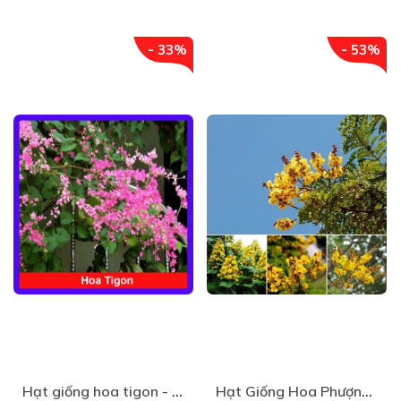
- 33%
- 53%
Chọn giống và trồng cây
Trước khi gieo nếu thời tiết và đất khô có thể ngâm
nước khoảng 2 – 3 tiếng để trưng hạt, giúp nảy mầm tốt
hơn.
Gieo thẳng mỗi hốc từ 2-3 hạt (mỗi hạt cách nhau 3-
Hạt giống hoa tigon - Gói 5 hạt - khá dễ trồng và có thể thích nghi tốt với nhiều điều kiện khí hậu
Hạt Giống Hoa Phượng Vàng
5cm). Khi cây con mọc cao 20cm, tỉa bớt cây xấu, chỉ để