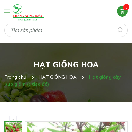
0
HẠT GIỐNG HOA
Trang chủ
HẠT GIỐNG HOA
Hạt giống cây
bụp giấm (atiso đỏ)