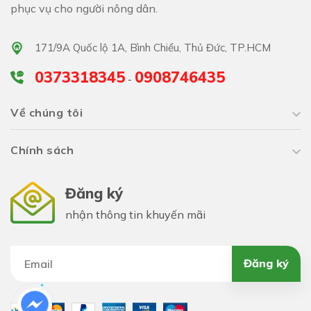
phục vụ cho người nông dân.
Suốt mùa vụ, tiến hành vun xới từ 2-3 lần cho cây.
Thường xuyên làm cỏ dại để tránh tình trạng cỏ ăn mất
171/9A Quốc lộ 1A, Bình Chiểu, Thủ Đức, TP.HCM
chất dinh dưỡng.
0373318345
0908746435
-
Về chúng tôi
Chính sách
Đăng ký
nhận thông tin khuyến mãi
Đăng ký