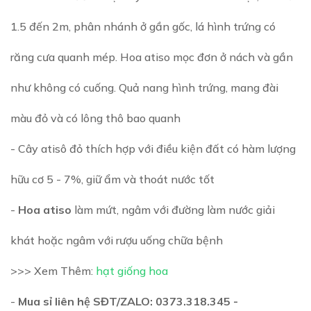
1.5 đến 2m, phân nhánh ở gần gốc, lá hình trứng có
răng cưa quanh mép. Hoa atiso mọc đơn ở nách và gần
như không có cuống. Quả nang hình trứng, mang đài
màu đỏ và có lông thô bao quanh
- Cây atisô đỏ thích hợp với điều kiện đất có hàm lượng
hữu cơ 5 - 7%, giữ ẩm và thoát nước tốt
-
Hoa atiso
làm mứt, ngâm với đường làm nước giải
khát hoặc ngâm với rượu uống chữa bệnh
>>> Xem Thêm:
hạt giống hoa
-
Mua sỉ liên hệ SĐT/ZALO: 0373.318.345 -