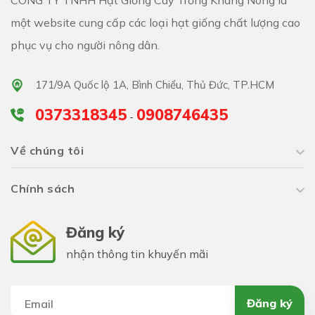
một website cung cấp các loại hạt giống chất lượng cao
đến 12cm. Kèn hồng cao từ 3-15m. Nguồn gốc xuất xứ
phục vụ cho người nông dân.
từ Châu Mỹ
171/9A Quốc lộ 1A, Bình Chiểu, Thủ Đức, TP.HCM
Hoa có hình dạng giống hình chuông, 5 thùy phát triển
0373318345
0908746435
đều ở đầu, có màu hồng phấn, mọc thành chùm mõi
-
chùm từ 4-7 hoa trông rất đẹp mắt. Mùa ra hoa từ
Về chúng tôi
tháng 4 -tháng 6 trong năm.
Chính sách
Đăng ký
nhận thông tin khuyến mãi
Đăng ký