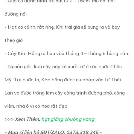
- Quả có dạng hình trụ dài từ 7 – 16cm, mở dài hai
đường nối
- Hạt có cánh, rất nhẹ. Khi trái già sẽ bung ra và bay
theo gió
- Cây Kèn Hồng ra hoa vào tháng 4 – tháng 6 hàng năm
– Nguồn gốc: loại cây này có xuất xứ ở các nước Châu
Mỹ. Tại nước ta, Kèn hồng được du nhập vào từ Thái
Lan và được trồng làm cây công trình đường phố, công
viên, nhà ở vì có hoa rất đẹp
>>> Xem Thêm:
hạt giống chuông vàng
- Mua sỉ liên hệ SĐT/ZALO: 0373.318.345 -