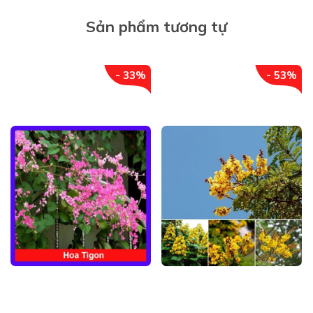
Sản phẩm tương tự
- 33%
- 53%
Đặc điểm:
Là một loại cây có hoa màu hồng phớt với dáng hoa
giống chiếc kèn, có lẽ từ đó mà chúng có tên gọi là cây
kèn hồng. Kèn hồng là một trong những cây cảnh trong
đô thị đang trở nên phổ biến.