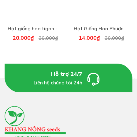
SƠ LƯỢC CÁCH TRỒNG HOA HOÀNG ANH MIX
1.Chuẩn bị
Hạt giống hoa tigon - Gói 5 hạt - khá dễ trồng và có thể thích nghi tốt với nhiều điều kiện khí hậu
Hạt Giống Hoa Phượng Vàng
–
Hạt giống hoa Hoàng Anh
đang được bán tại cửa
20.000₫
14.000₫
30.000₫
30.000₫
hàng
khangnongseeds.vn
quý vị có thể mua online
hoặc mua hàng trực tiếp tại cửa hàng.
Tham khảo:
Đắt sạch trồng rau
,
Dụng cụ trồng rau
,
khay
Hỗ trợ 24/7
ươm hạt giống
Liên hệ chúng tôi 24h
– Khay ươm, chậu cây, bồn hoa, luống đất.
– Đất trồng: giàu dinh dưỡng, đảm bảo tơi, xốp, không
mầm bệnh, thoát nước tốt.