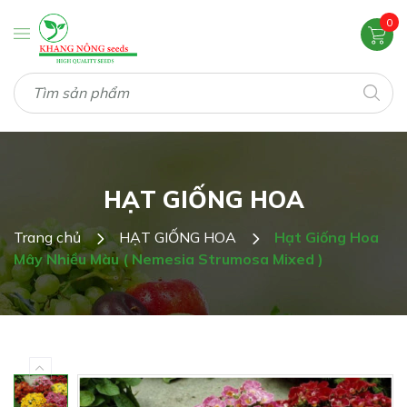
0
HẠT GIỐNG HOA
Trang chủ
HẠT GIỐNG HOA
Hạt Giống Hoa
Mây Nhiều Màu ( Nemesia Strumosa Mixed )