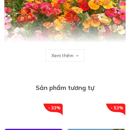
Xem thêm
Sản phẩm tương tự
QUY TRÌNH ƯƠM HẠT GIỐNG
- 33%
- 53%
Bước 1 : Hạt giống rất khô, nên buộc phải ngâm nước.
Để kích thích phôi mầm .Ngâm hạt giống 2-6 tiếng với