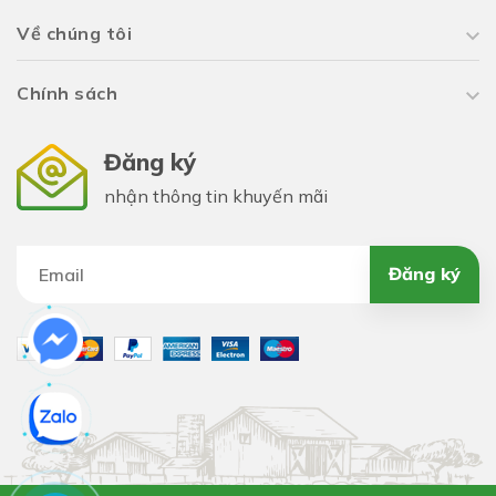
Về chúng tôi
Chính sách
Đăng ký
nhận thông tin khuyến mãi
-
CTY TNHH Hạt Giống Cây Trồng Khang Nông
cung
cấp đủ các loại
HẠT GIỐNG HOA RAU CỦ QUẢ - VẬT
Đăng ký
TƯ NÔNG NGHIỆP
bạn có nhu cầu mua liên hệ bên
mình nhé.
➤ Website:
https://khangnongseeds.vn
➤ Hotline/Zalo :
0373.318.345 - 0908.746.435
- Mua sỉ liên hệ SĐT/ZALO để được báo giá tốt nhất.
- Tư vấn qua
facebook:
tại đây