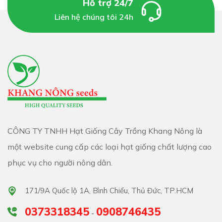
Hỗ trợ 24/7
Bước 4 : sang bầu hoặc trồng ra vườn khi cây non đã
Liên hệ chúng tôi 24h
cứng cáp
Trong quá trình ươm, lưu ý giữ ẩm ổn định và che ánh
sáng cho bầu ươm
CÔNG TY TNHH Hạt Giống Cây Trồng Khang Nông là
một website cung cấp các loại hạt giống chất lượng cao
phục vụ cho người nông dân.
171/9A Quốc lộ 1A, Bình Chiểu, Thủ Đức, TP.HCM
0373318345
0908746435
-