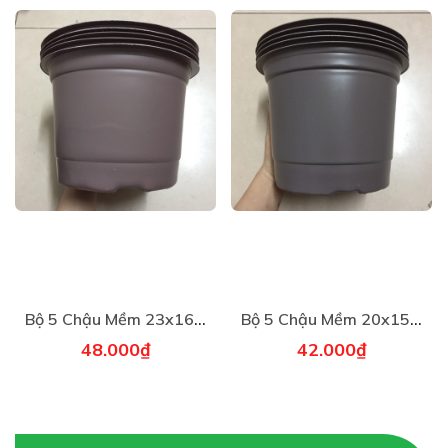
Chất liệu Lưỡi inox, cán gỗ
Công năng Chăm sóc cây trong
chậu, trồng hoa, trồng rau,
bứng cây, cào rễ,...
Sản phẩm bao gồm 1 cào
Kích thước 23 x 6,5cm
Trọng lượng 135g
Bộ 5 Chậu Mềm 23x16cm
Bộ 5 Chậu Mềm 20x15cm
48.000₫
42.000₫