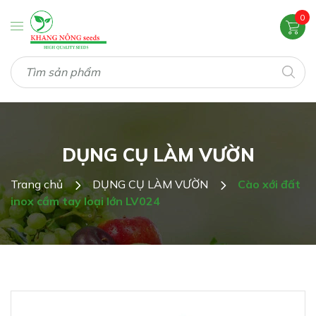
0
DỤNG CỤ LÀM VƯỜN
Trang chủ
DỤNG CỤ LÀM VƯỜN
Cào xới đất
inox cầm tay loại lớn LV024