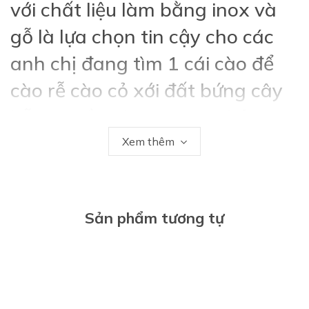
với chất liệu làm bằng inox và
gỗ là lựa chọn tin cậy cho các
anh chị đang tìm 1 cái cào để
cào rễ cào cỏ xới đất bứng cây
hỗ trợ trồng hoa trong chậu
hay trồng rau sân thượng.
Xem thêm
Dụng cụ nhỏ gọn nhưng cứng
cáp cầm nắm thoải mái thân
Sản phẩm tương tự
thiện bàn tay và rất dễ vệ sinh
bùng đất sau khi sử dụng.
Mã sản phẩm LV024