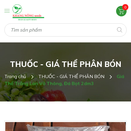
0
THUỐC - GIÁ THỂ PHÂN BÓN
Trang chủ
THUỐC - GIÁ THỂ PHÂN BÓN
Giá
Thể Trồng Lan Vỏ Thông, Đá Bọt 2dm3