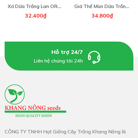
Xơ Dừa Trồng Lan ORCHID HAPI GREEN - KLT 200g
Giá Thể Mùn Dừa Trồng Rau Mầm Thủy Canh Hapi Green 2kg
32.400₫
34.800₫
Hỗ trợ 24/7
Liên hệ chúng tôi 24h
CÔNG TY TNHH Hạt Giống Cây Trồng Khang Nông là