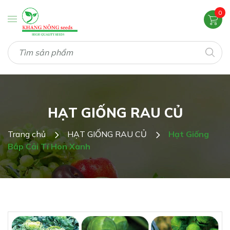
0
HẠT GIỐNG RAU CỦ
Trang chủ
HẠT GIỐNG RAU CỦ
Hạt Giống
Bắp Cải Tí Hon Xanh