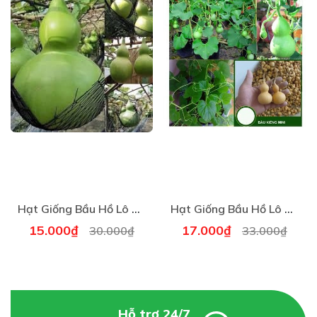
THÔNG TIN CẦN BIẾT VỀ BẮP CẢI TÍ HON
➡️ Có tên gọi tiếng anh là Brussels, đây là một loại nằm
trong nhóm Gemmifera của họ bắp cải. Đây là một trong
Hạt Giống Bầu Hồ Lô Khổng Lồ - Gói 5 Hạt
Hạt Giống Bầu Hồ Lô Tí Hon (5 hạt) Năng Suất Cao
15.000₫
17.000₫
30.000₫
33.000₫
những giống cải đặc biệt, kích thước nhỏ xíu chỉ từ 2.5
đến 4 cm. Sở dĩ có tên là Brussels bởi vì nguồn gốc của
nó là từ Brussels, Bỉ và từ lâu đã rất phổ biến và được ưa
Hỗ trợ 24/7
chuộng tại đây.