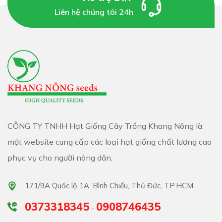
Liên hệ chúng tôi 24h
➡️ Mỗi một cây có thể cho ra đến hơn 100 chiếc bắp cải
khác nhau .Chúng chứa hàm lượng cao các chất dinh
dưỡng như là vitamin K, acid folic.
➡️ Vì thế mà cứ 100 gam có thể cung cấp cho cơ thể
bạn được 194 mcg vitamin K. Acid folic trong cải còn có
tác dụng giúp cải thiện trí nhớ của bạn, giúp não bạn
CÔNG TY TNHH Hạt Giống Cây Trồng Khang Nông là
một website cung cấp các loại hạt giống chất lượng cao
luôn hoạt động một cách nhạy bén.
phục vụ cho người nông dân.
171/9A Quốc lộ 1A, Bình Chiểu, Thủ Đức, TP.HCM
0373318345
0908746435
-