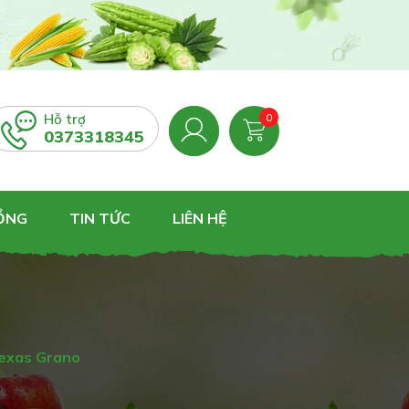
Hỗ trợ
0
0373318345
RỒNG
TIN TỨC
LIÊN HỆ
Texas Grano