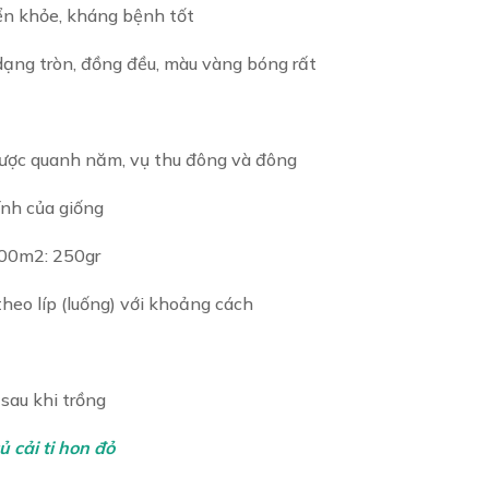
iển khỏe, kháng bệnh tốt
 dạng tròn, đồng đều, màu vàng bóng rất
 được quanh năm, vụ thu đông và đông
ính của giống
000m2: 250gr
theo líp (luống) với khoảng cách
sau khi trồng
ủ cải ti hon đỏ