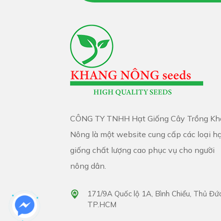
» Bước 4: Ủ hạt: sau khi ngâm hạt, tiến hà
Chú ý: Đối với các loại hạt khó nảy mầm n
GA3, Atonik (chất kích thích nẩy mầm) đ
nếu dùng quá liều có thể làm chết hạt). N
CÔNG TY TNHH Hạt Giống Cây Trồng Kh
Nông là một website cung cấp các loại h
» Bước 5: Gieo hạt: nguyên tắc gieo hạt 
giống chất lượng cao phục vụ cho người
nông dân.
Đối với các loại hạt rất nhỏ, thì chúng t
171/9A Quốc lộ 1A, Bình Chiểu, Thủ Đức
TP.HCM
» Bước 6: Sau khi gieo hạt xong dùng bình