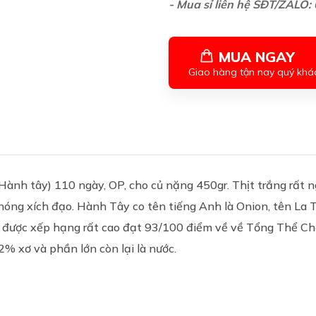
- Mua sỉ liên hệ SĐT/ZALO
MUA NGAY
Giao hàng tận nay quý khá
(Hành tây)
110 ngày, OP, cho củ nặng 450gr. Thịt trắng rất ng
 nóng xích đạo. Hành Tây co tên tiếng Anh là Onion, tên La T
ỏ được xếp hạng rất cao đạt 93/100 điểm về về Tổng Thể C
% xơ và phần lớn còn lại là nước.