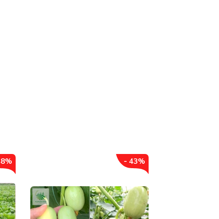
48%
- 43%