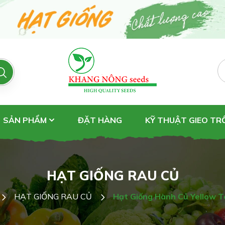
SẢN PHẨM
ĐẶT HÀNG
KỸ THUẬT GIEO T
HẠT GIỐNG RAU CỦ
HẠT GIỐNG RAU CỦ
Hạt Giống Hành Củ Yellow 