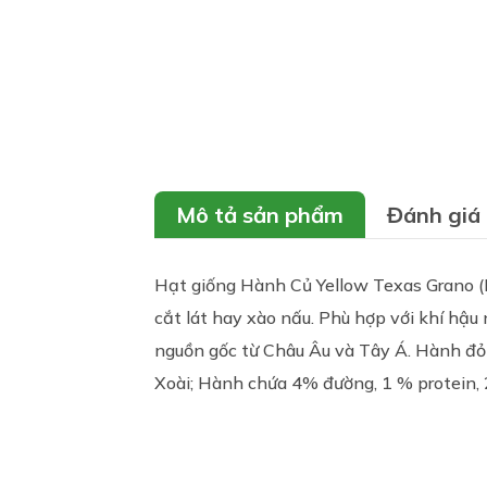
Mô tả sản phẩm
Đánh giá
Hạt giống Hành Củ Yellow Texas Grano 
cắt lát hay xào nấu. Phù hợp với khí hậu
nguồn gốc từ Châu Âu và Tây Á. Hành đ
Xoài; Hành chứa 4% đường, 1 % protein, 2