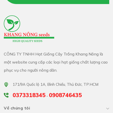
đầu tách chậu và cấy vào nước với độ sâu 20cm từ mặt
đất lên mặt nước.
- Sau 1 tháng sau trồng sẽ cho thu hoạch lứa đầu tiên.
Lưu ý không được để cây bị khô hạn, có thể bón trùn quế
hoặc phân hữu cơ hoai mục.
CÔNG TY TNHH Hạt Giống Cây Trồng Khang Nông là
một website cung cấp các loại hạt giống chất lượng cao
phục vụ cho người nông dân.
171/9A Quốc lộ 1A, Bình Chiểu, Thủ Đức, TP.HCM
0373318345
0908746435
-
Về chúng tôi