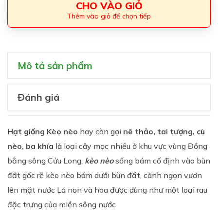
CHO VÀO GIỎ
Thêm vào giỏ để chọn tiếp
Mô tả sản phẩm
Đánh giá
Hạt giống Kèo nèo
hay còn gọi
nê thảo, tai tượng, cù
nèo, ba khía
là loại cây mọc nhiều ở khu vực vùng Đồng
bằng sông Cửu Long,
kèo nèo
sống bám cố định vào bùn
đất gốc rễ kèo nèo bám dưới bùn đất, cành ngọn vươn
lên mặt nước Lá non và hoa được dùng như một loại rau
đặc trưng của miền sông nước