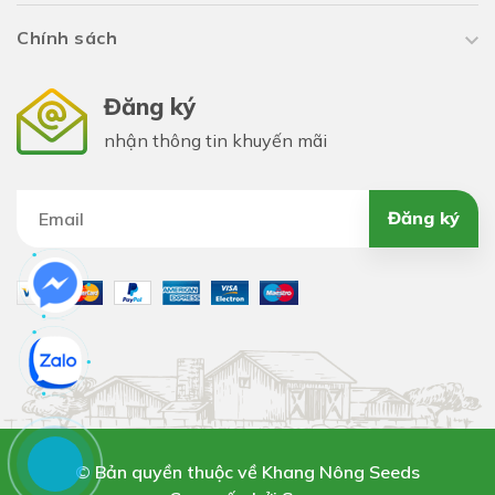
Chính sách
Đăng ký
nhận thông tin khuyến mãi
Đăng ký
Hướng dẫn sử dụng rau kèo nèo
-
Kèo nèo
thường được sử dụng làm rau sống, bóp gỏi,
luộc xào, nấu canh chua, lẩu, muối dưa....
© Bản quyền thuộc về Khang Nông Seeds