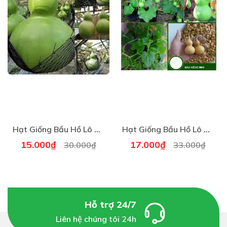
HẠT GIỐNG KÈO NÈO (RAU TAI TƯỢNG) Hạt Giống
KÈO NÈO, TAI TƯỢNG, CÙ NÈO
- Chuẩn bị đất thịt cho vào chậu không có lỗ thoát
nước, cho nước vào trộn đất với nước thành dạng sệt
Hạt Giống Bầu Hồ Lô Khổng Lồ - Gói 5 Hạt
Hạt Giống Bầu Hồ Lô Tí Hon (5 hạt) Năng Suất Cao
hơi bùn nhão, để nắng chậu 1 - 2 ngày, sau đó gieo hạt
15.000₫
17.000₫
30.000₫
33.000₫
giống kèo nèo lên bề mặt đất, vẫn giữ ẩm sền sệt đất
liên tục từ 15 - 20 ngày sau gieo hạt bắt đầu nảy mầm.
Lưu ý không cho quá nhiều nước khiến hạt nổi không
Hỗ trợ 24/7
thể bám vào đất. Khi cây bắt đầu cao 15 - 20cm thì bắt
Liên hệ chúng tôi 24h