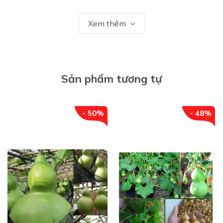
đường huyết, chống tiếu chảy, đái tháo đường, chống
Xem thêm
tăng mỡ máu, bảo vệ gan, chống ung thư rất tốt.
Sản phẩm tương tự
- 50%
- 48%
- Cây rau đắng đất
thường được người ta gọi với một
loại tên khác như là
rau đắng, rau sam đắng
, cây ruột