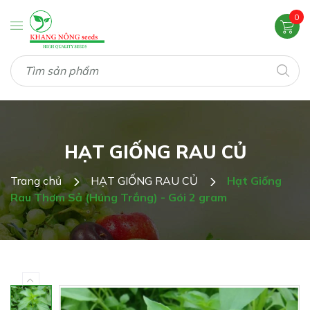
0
HẠT GIỐNG RAU CỦ
Trang chủ
HẠT GIỐNG RAU CỦ
Hạt Giống
Rau Thơm Sả (Húng Trắng) - Gói 2 gram