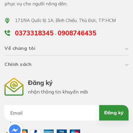
phục vụ cho người nông dân.
-
Hạt giống rau húng trắng
khi trưởng thành cao
171/9A Quốc lộ 1A, Bình Chiểu, Thủ Đức, TP.HCM
khoảng 50 cm, thân và lá có màu xanh lục nhạt, có lông,
0373318345
0908746435
-
mép lá có răng cưa, có mùi thơm giữa mùi chanh và sả.
Về chúng tôi
- Cả thân và lá
rau húng trắng
đều có thể dùng làm rau
Chính sách
ăn sống hoặc nấu canh rất ngon.
Đăng ký
nhận thông tin khuyến mãi
Đăng ký