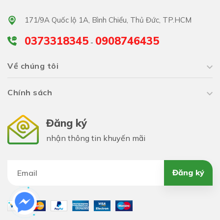
có một giấc ngủ ngon sau khi thu hoạch bầu từ giàn rau
171/9A Quốc lộ 1A, Bình Chiểu, Thủ Đức, TP.HCM
nhà mình.
0373318345
0908746435
-
Về chúng tôi
Chính sách
Đăng ký
nhận thông tin khuyến mãi
Đăng ký