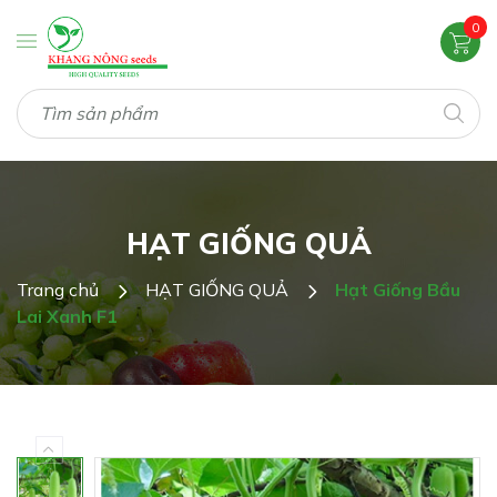
0
HẠT GIỐNG QUẢ
Trang chủ
HẠT GIỐNG QUẢ
Hạt Giống Bầu
Lai Xanh F1