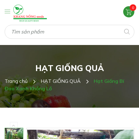
0
HẠT GIỐNG QUẢ
Trang chủ
HẠT GIỐNG QUẢ
Hạt Giống Bí
Đao Xanh Khổng Lồ