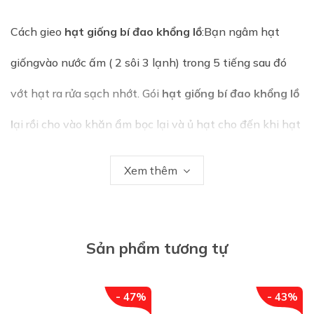
Cách gieo
hạt giống bí đao khổng lồ
:Bạn ngâm hạt
giốngvào nước ấm ( 2 sôi 3 lạnh) trong 5 tiếng sau đó
vớt hạt ra rửa sạch nhớt. Gói
hạt giống bí đao khổng lồ
l
ại rồi cho vào khăn ẩm bọc lại và ủ hạt cho đến khi hạt
nứt nanh. Cách này giúp hạt ít bị hư hại và tăng tỷ lệ
Xem thêm
nảy mầm. Lưu ý khăn ẩm chứ không quá sũng nước làm
hạt thối.
Sản phẩm tương tự
- Sau khi
hạt giống bí đao khổng lồ
nứt nanh bạn đục
lỗ tra hạt vào đất. Đất để trồng
bí đao xanh khổng lồ
- 47%
- 43%
tốt nhất là đất sạch, phân chuồng hoai mục hoặc trấu,