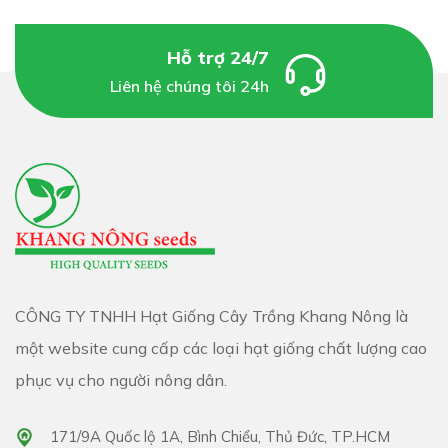
TƯ NÔNG NGHIỆP
bạn có nhu cầu mua liên hệ bên
mình nhé.
Hỗ trợ 24/7
➤ Website:
https://khangnongseeds.vn
Liên hệ chúng tôi 24h
➤ Hotline/Zalo :
0373.318.345 - 0908.746.435
- Mua sỉ liên hệ SĐT/ZALO để được báo giá tốt nhất.
- Tư vấn qua
facebook:
tại đây
- Tư vấn qua zalo :
0373.318.345
CÔNG TY TNHH Hạt Giống Cây Trồng Khang Nông là
một website cung cấp các loại hạt giống chất lượng cao
phục vụ cho người nông dân.
171/9A Quốc lộ 1A, Bình Chiểu, Thủ Đức, TP.HCM