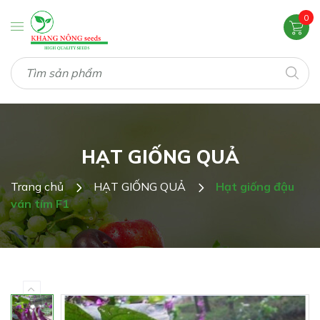
0
HẠT GIỐNG QUẢ
Trang chủ
HẠT GIỐNG QUẢ
Hạt giống đậu
ván tím F1