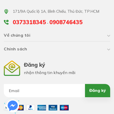
171/9A Quốc lộ 1A, Bình Chiểu, Thủ Đức, TP.HCM
0373318345
0908746435
-
Về chúng tôi
Chính sách
Bước 1: Chuẩn bị gieo trồng
hạt giống dưa hấu khổng
Đăng ký
lồ F1
nhận thông tin khuyến mãi
✔️ Thời vụ gieo hạt: dưa hấu khổng lồ nên được trồng
Đăng ký
vào thời điểm khí hậu ấm áp, thích hợp vào mùa xuân.
Nhiệt độ ấm áp giúp cho trái ngon ngọt.
✔️ Đất trồng: vì cây dưa hấu khổng lồ có rễ mọc sâu vừa