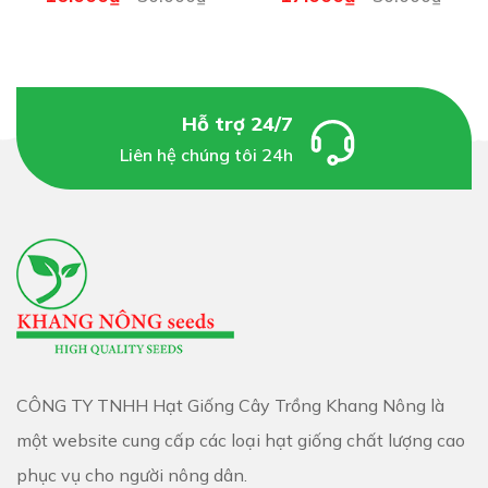
cắt, không đều. Những gân phụ 2 bên gân chánh là
những phân đoạn khác nhau. Cả hai mặt trên dưới sần
Hỗ trợ 24/7
sùi.
Liên hệ chúng tôi 24h
Hoa dưa hấu màu vàng, mọc ở nách lá, hoa được mang
bởi một cuống hoa dài 15-20 cm, cũng được bao phủ
những lông tơ trắng. Trái dưa hấu khổng lồ hình thuôn
dài, cân nặng khoảng 20- 25kg/ trái.
CÔNG TY TNHH Hạt Giống Cây Trồng Khang Nông là
một website cung cấp các loại hạt giống chất lượng cao
phục vụ cho người nông dân.