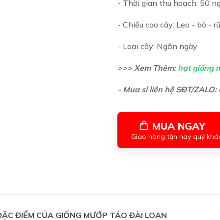
- Thời gian thu hoạch: 50 ng
- Chiều cao cây: Leo - bò - r
- Loại cây: Ngắn ngày
>>> Xem Thêm:
hạt giống 
- Mua sỉ liên hệ SĐT/ZALO
MUA NGAY
Giao hàng tận nay quý khá
ĐẶC ĐIỂM CỦA GIỐNG
MƯỚP TÁO ĐÀI LOAN