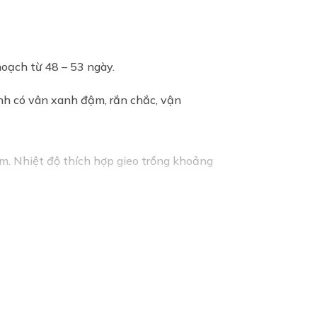
hoạch từ 48 – 53 ngày.
anh có vân xanh đậm, rắn chắc, vận
cm. Nhiệt độ thích hợp gieo trồng khoảng
 ngăn ngừa thoái hóa điểm vàng