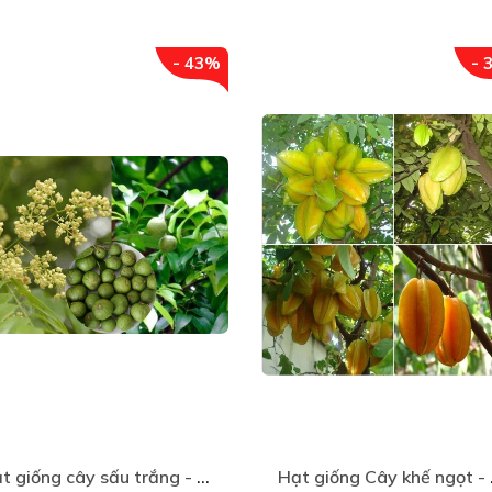
- 43%
- 
Hạt giống cây sấu trắng - 5 hạt
Hạt g