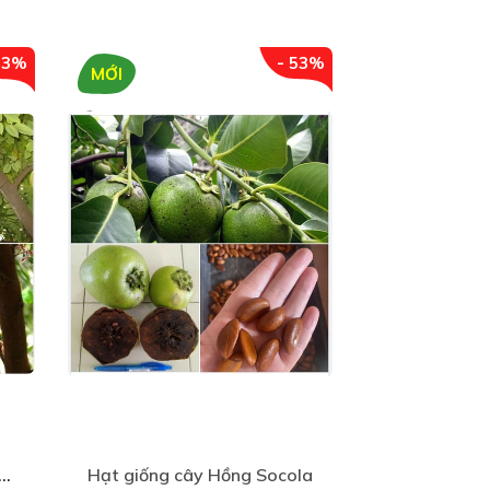
33%
- 53%
MỚI
MỚI
iống Cây khế ngọt - gói 5 hạt
Hạt giống cây Hồng Socola