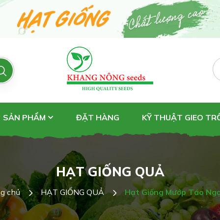
SẢN PHẨM
ĐẶT HÀNG
KỸ THUẬT GIEO T
HẠT GIỐNG QUẢ
g chủ
HẠT GIỐNG QUẢ
Hạt Giống Mướp Táo Ngọ