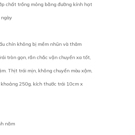
 lớp chất trồng mỏng bằng đường kính hạt
0 ngày
i nấu chín không bị mềm nhũn và thâm
Trái tròn gọn, rắn chắc vận chuyển xa tốt,
m. Thịt trái mịn, không chuyển màu xậm,
i khoảng 250g, kích thước trái 10cm x
anh năm