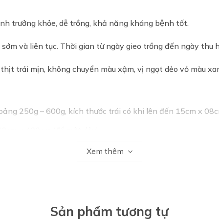
nh trưởng khỏe, dễ trồng, khả năng kháng bệnh tốt.
sớm và liên tục. Thời gian từ ngày gieo trồng đến ngày thu 
 thịt trái mịn, không chuyển màu xậm, vị ngọt dẻo vỏ màu x
ảng 250g – 600g, kích thước trái có khi lên đến 15cm x 08
 40cm x 400cm (để một dây)
Xem thêm
N
ong
mướp táo Đài Loan
giúp cải thiện thị lực, làm sáng mắt,
Sản phẩm tương tự