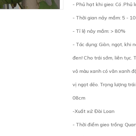
- Phủ hạt khi gieo: Có .Phủ
- Thời gian nảy mầm: 5 - 1
- Tỉ lệ nảy mầm: > 80%
- Tác dụng: Giòn, ngọt, kh
đen! Cho trái sớm, liên tục. 
vỏ màu xanh có vân xanh đậ
vị ngọt dẻo. Trọng lượng trá
08cm
-Xuất xứ: Đài Loan
- Thời điểm gieo trồng: Qu