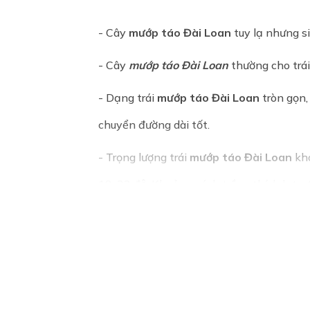
- Cây
mướp táo Đài Loan
tuy lạ nhưng si
- Cây
mướp táo Đài Loan
thường cho trái 
- Dạng trái
mướp táo Đài Loan
tròn gọn,
chuyển đường dài tốt.
- Trọng lượng trái
mướp táo Đài Loan
kho
18-33 độ. Khoảng cách trồng thích hợp
CÔNG DỤNG CỦA
MƯỚP TÁO ĐÀI LOA
- Thành phần vitamin A, E, C dồi dào tr