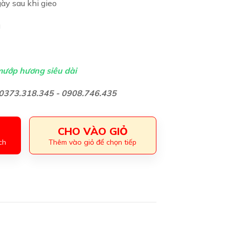
ày sau khi gieo
ũ
mướp hương siêu dài
: 0373.318.345 - 0908.746.435
CHO VÀO GIỎ
ch
Thêm vào giỏ để chọn tiếp