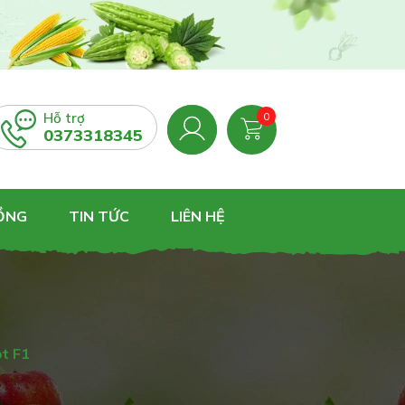
Hỗ trợ
0
0373318345
RỒNG
TIN TỨC
LIÊN HỆ
t F1