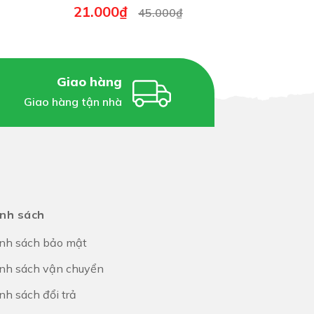
21.000₫
17.50
45.000₫
 phần chất đồng dồi dào trong quả.
Giao hàng
Giao hàng tận nhà
o bón, bệnh trĩ.
trị bệnh tiểu đường.
nh sách
nh sách bảo mật
nh sách vận chuyển
nh sách đổi trả
phải được lên líp cao và có rãnh thoát